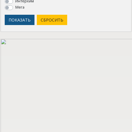
Интерхим
Мега