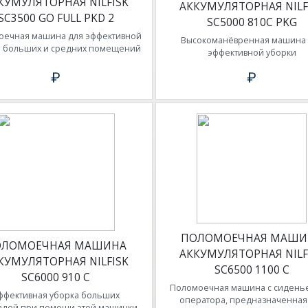
КУМУЛЯТОРНАЯ NILFISK
АККУМУЛЯТОРНАЯ NILF
SC3500 GO FULL PKD 2
SC5000 810C PKG
оечная машина для эффективной
Высокоманёвренная машина 
и больших и средних помещений
эффективной уборки
₽
₽
ПОЛОМОЕЧНАЯ МАШИ
ОЛОМОЕЧНАЯ МАШИНА
АККУМУЛЯТОРНАЯ NILF
КУМУЛЯТОРНАЯ NILFISK
SC6500 1100 C
SC6000 910 C
Поломоечная машина с сидень
ффективная уборка больших
оператора, предназначенная
дей при помощи этой машинки