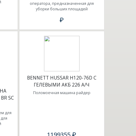
й
оператора, предназначенная для
уборки больших площадей
₽
BENNETT HUSSAR H120-76D С
ГЕЛЕВЫМИ АКБ 226 А/Ч
НА
Поломоечная машина райдер
 BR SC
ем для
 для
й
1199355 ₽