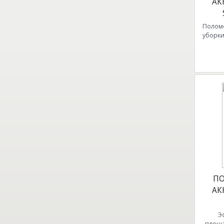
АК
Полом
уборк
П
АК
Э
площа