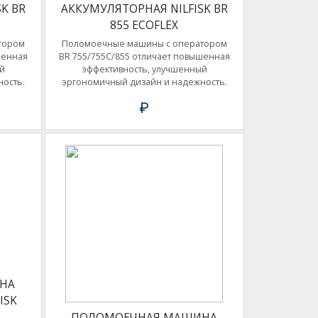
K BR
АККУМУЛЯТОРНАЯ NILFISK BR
855 ECOFLEX
тором
Поломоечные машины с оператором
шенная
BR 755/755C/855 отличает повышенная
й
эффективность, улучшенный
ость.
эргономичный дизайн и надежность.
₽
НА
ISK
ПОЛОМОЕЧНАЯ МАШИНА