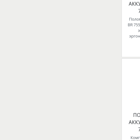
АКК
Поло
BR 75
эрго
П
АКК
Комп