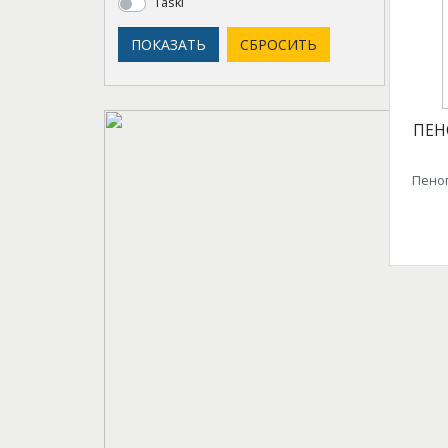
Taski
ПЕН
Пеног