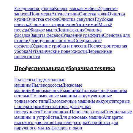
Ежедневная уборка
Ковры, мягкая мебель
Удаление
запахов
Полимеры
Антисептики
Очистка кожи
Очистка
кухни
Очистка стекол
Очистка санузлов
Глубокая
очистка
Сложные загрязнения
Автохимия
Мытьё
посуды
Жидкое мыло
Дезинфекция
Очистка
фасадов
Защита фасадов
Удаление граффити
Средства для
стирки
Дозирующие системы
Специальные
средства
Удаление грибка и плесени
Послестроительная
уборка
Металлические поверхности
Деревянные
поверхности
Профессиональная уборочная техника
Пылесосы
Подметальные
машины
Пылеводососы
Дисковые
машины
Ковромоечные машины
Поломоечные машины
сетевые
Поломоечные машины аккумуляторные
толкаемого типа
Поломоечные машины аккумуляторные
с оператором
Вентиляторы для сушки
поверхности
Полировщики
Пеногенераторы
Специальные
машины и устройства
Для дисковых машин
Аппараты
высокого давления
Парогенераторы
Устройства для
наружного мытья фасадов и окон