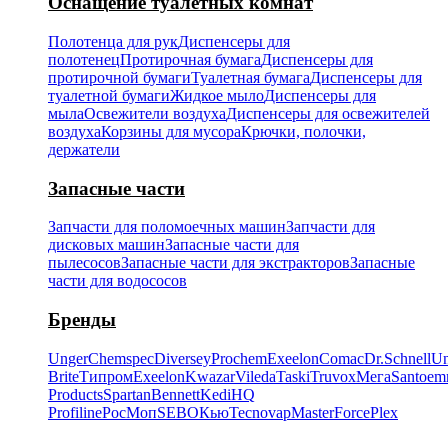
Оснащение туалетных комнат
Полотенца для рук
Диспенсеры для
полотенец
Протирочная бумага
Диспенсеры для
протирочной бумаги
Туалетная бумага
Диспенсеры для
туалетной бумаги
Жидкое мыло
Диспенсеры для
мыла
Освежители воздуха
Диспенсеры для освежителей
воздуха
Корзины для мусора
Крючки, полочки,
держатели
Запасные части
Запчасти для поломоечных машин
Запчасти для
дисковых машин
Запасные части для
пылесосов
Запасные части для экстракторов
Запасные
части для водососов
Бренды
Unger
Chemspec
Diversey
Prochem
Exeelon
Comac
Dr.Schnell
Un
Brite
Типром
Exeelon
Kwazar
Vileda
Taski
Truvox
Мега
Santoe
Products
Spartan
Bennett
Kedi
HQ
Profiline
РосМоп
SEBO
Кью
Tecnovap
MasterForce
Plex