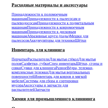
Расходные материалы и аксессуары
Принадлежности к поломоечным
машинам
Принадлежности к пылесосам и
пылеводососам
Принадлежности к подметальным
машинам
Принадлежности к ковромоечным
машинам
Принадлежности к дисковым
машинам
Абразивные круги (пады)
Мешки для
пылесосов
Аккумуляторы для техники
Щётки
Инвентарь для клининга
Перчатки
Распылители
Для мытья стёкол
Для мытья
полов
Салфетки, губки
Спец инвентарь
Щётки, сгоны и
совки
Сумки для клининга
Разное
Вёдра, тележки,
комплексные тележки
Для мытья вертикальных
поверхностей
Инвентарь для ковров и мягкой
мебели
Системы для сбора и сортировки
мусора
Аксессуары и запчасти для
распылителей
Запчасти
Химия для промышленного клиннинга