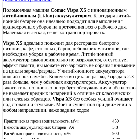
Поломоечная машина
Comac Vispa XS
с инновационным
литий-ионным (Li-Ion) аккумулятором
. Благодаря литий-
ионной батарее она идеально подходит для выполнения
краткосрочных уборок на протяжения всего рабочего дня.
Маленькая и лёгкая, её легко транспортировать.
Vispa XS
идеально подходит для ресторанов быстрого
питания, кафе, столовых, баров, небольших магазинов, где
необходима уборка в рабочее время. Литий-ионный
аккумулятор самопроизвольно не разряжается, отсутствует
эффект памяти, вы можете его заряжать не обращая внимание
на циклы заряда/разряда. У литий-ионного аккумулятора
долгий срок службы. Количество циклов разряда/заряда в 2-3
раза больше, чем у обычных аккумуляторов. Аккумулятор
такого типа полностью не требует обслуживания и абсолютно
не выделяет вредных испарений в отличие от классических
или гелевых образцов.
Vispa XS
без особых усилий очищает
под столами и стульями. Моет и сушит пол при движении в
любом направлении, даже задним ходом.
Практическая производительность, м²/ч
450
Ёмкость аккумуляторных батарей, Ач
5,8
Расчётная производительность, м²/ч
900