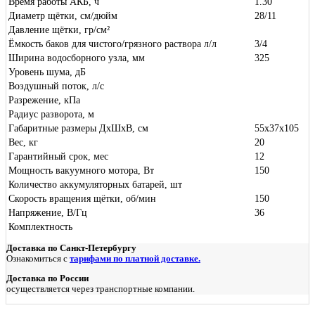
Время работы АКБ, ч
1.30
Диаметр щётки, см/дюйм
28/11
Давление щётки, гр/см²
Ёмкость баков для чистого/грязного раствора л/л
3/4
Ширина водосборного узла, мм
325
Уровень шума, дБ
Воздушный поток, л/с
Разрежение, кПа
Радиус разворота, м
Габаритные размеры ДхШхВ, см
55x37x105
Вес, кг
20
Гарантийный срок, мес
12
Мощность вакуумного мотора, Вт
150
Количество аккумуляторных батарей, шт
Скорость вращения щётки, об/мин
150
Напряжение, В/Гц
36
Комплектность
Доставка по Санкт-Петербургу
Ознакомиться с
тарифами по платной доставке.
Доставка по России
осуществляется через транспортные компании.